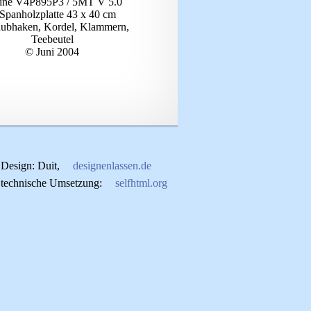
tine V4P895P3 / 5MT V 5.0
 Spanholzplatte 43 x 40 cm
aubhaken, Kordel, Klammern,
Teebeutel
© Juni 2004
Design: Duit,
designenlassen.de
technische Umsetzung:
selfhtml.org