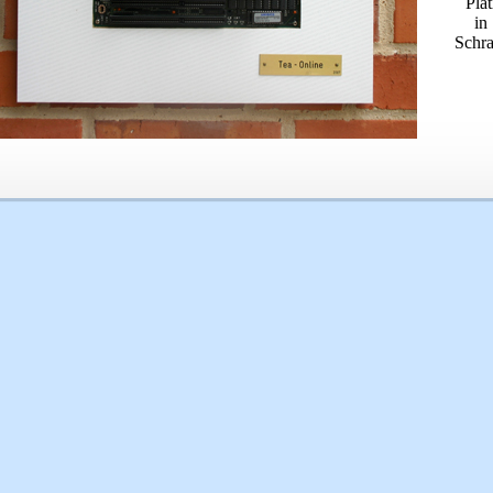
Pla
in
Schr