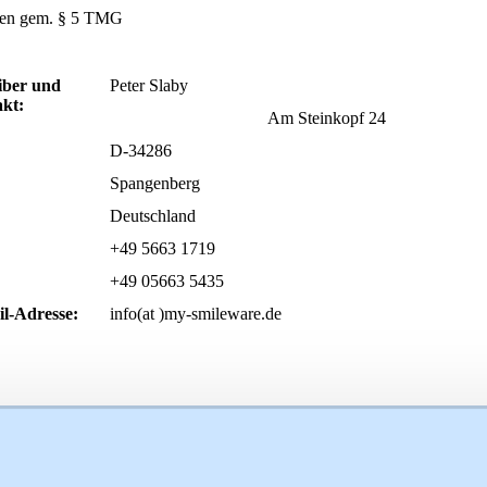
en gem. § 5 TMG
iber und
Peter Slaby
kt:
Am Steinkopf 24
D-34286
Spangenberg
Deutschland
+49 5663 1719
+49 05663 5435
l-Adresse:
info(at )my-smileware.de